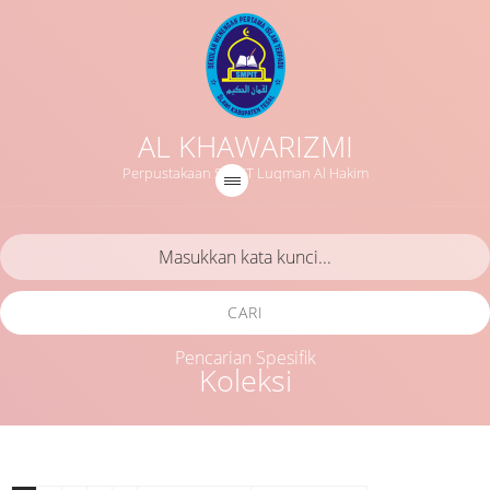
AL KHAWARIZMI
Perpustakaan SMPIT Luqman Al Hakim
CARI
Pencarian Spesifik
Koleksi