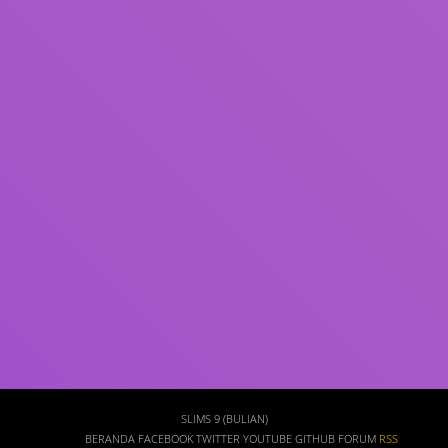
Subjek
ISBN/ISSN
Tipe Koleksi
Lokasi
GMD
Cari
SLIMS 9 (BULIAN)
BERANDA
FACEBOOK
TWITTER
YOUTUBE
GITHUB
FORUM
RSS