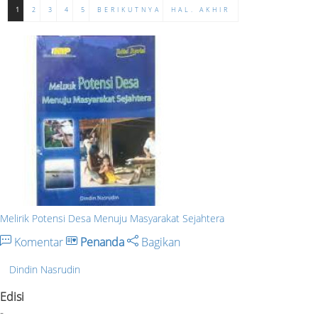
1
2
3
4
5
BERIKUTNYA
HAL. AKHIR
Melirik Potensi Desa Menuju Masyarakat Sejahtera
Komentar
Penanda
Bagikan
Dindin Nasrudin
Edisi
-