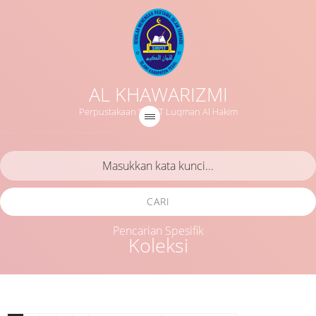
AL KHAWARIZMI
Perpustakaan SMPIT Luqman Al Hakim
CARI
Pencarian Spesifik
Koleksi