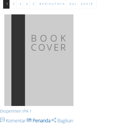
1
2
3
4
5
BERIKUTNYA
HAL. AKHIR
Eksperimen IPA 1
Komentar
Penanda
Bagikan