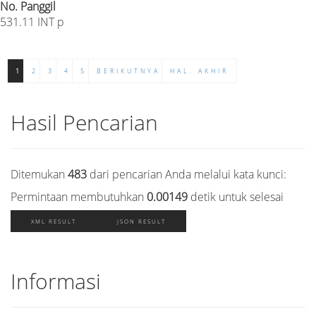
No. Panggil
531.11 INT p
1
2
3
4
5
BERIKUTNYA
HAL. AKHIR
Hasil Pencarian
Ditemukan
483
dari pencarian Anda melalui kata kunci:
Permintaan membutuhkan
0.00149
detik untuk selesai
XML RESULT
JSON RESULT
Informasi