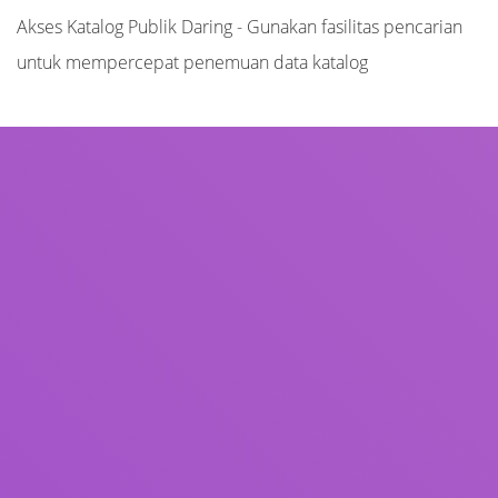
Akses Katalog Publik Daring - Gunakan fasilitas pencarian
untuk mempercepat penemuan data katalog
Judul
Pengarang
Subjek
ISBN/ISSN
Tipe Koleksi