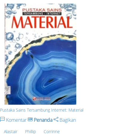
Pustaka Sains Tersambung Internet: Material
Komentar
Penanda
Bagikan
Alastair
Phillip
Corrinne