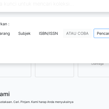
kan :
Pilih subjek yang menarik bagi Anda
arang
Subjek
ISBN/ISSN
ATAU COBA
Pencar
Kesenian, Hiburan, 
Ilmu-ilmu Sosial
Ilmu-ilmu Terapan
Olahraga
kami
ustakaan. Cari. Pinjam. Kami harap Anda menyukainya