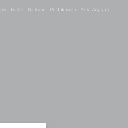
asi
Berita
Bantuan
Pustakawan
Area Anggota