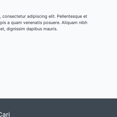
 consectetur adipiscing elit. Pellentesque et
rpis a quam venenatis posuere. Aliquam nibh
met, dignissim dapibus mauris.
Cari