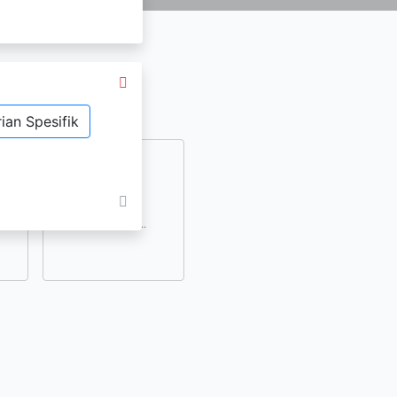
ian Spesifik
dan
lihat lainnya..