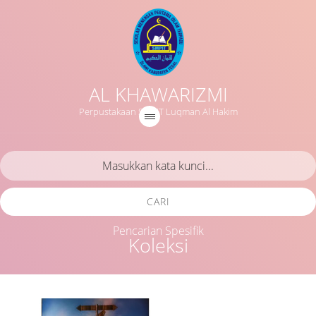
AL KHAWARIZMI
Perpustakaan SMPIT Luqman Al Hakim
CARI
Pencarian Spesifik
Koleksi