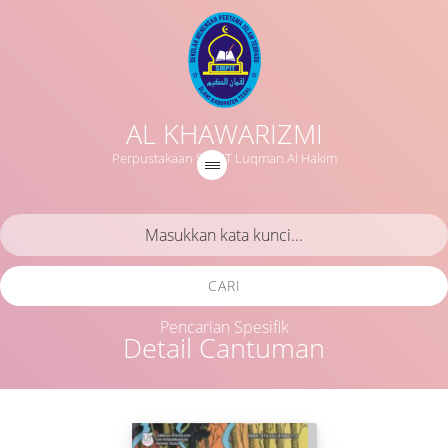
AL KHAWARIZMI
Perpustakaan SMPIT Luqman Al Hakim
CARI
Pencarian Spesifik
Detail Cantuman