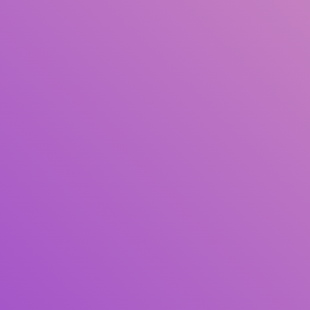
Pengarang
Subjek
ISBN/ISSN
Tipe Koleksi
Lokasi
GMD
Cari