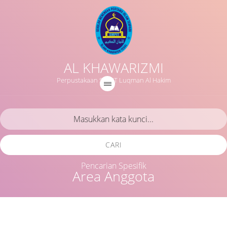
AL KHAWARIZMI
Perpustakaan SMPIT Luqman Al Hakim
CARI
Pencarian Spesifik
Area Anggota