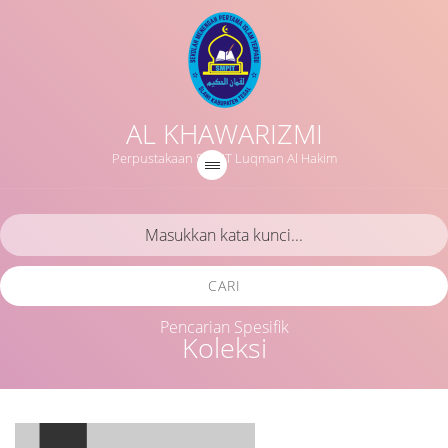
AL KHAWARIZMI
Perpustakaan SMPIT Luqman Al Hakim
CARI
Pencarian Spesifik
Koleksi