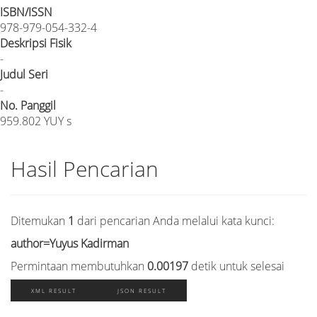
ISBN/ISSN
978-979-054-332-4
Deskripsi Fisik
-
Judul Seri
-
No. Panggil
959.802 YUY s
Hasil Pencarian
Ditemukan
1
dari pencarian Anda melalui kata kunci:
author=Yuyus Kadirman
Permintaan membutuhkan
0.00197
detik untuk selesai
XML RESULT
JSON RESULT