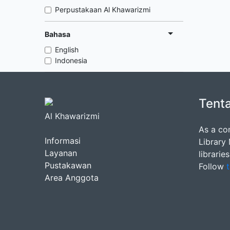
Perpustakaan Al Khawarizmi
Bahasa
English
Indonesia
Tent
Al Khawarizmi
As a co
Informasi
Library
Layanan
librarie
Pustakawan
Follow
t
Area Anggota