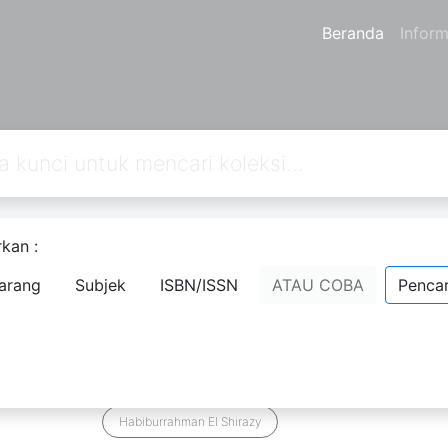
Beranda
Inform
kan :
an
1
dari pencarian Anda melalui kata kunci:
author=Habiburrahman
arang
Subjek
ISBN/ISSN
ATAU COBA
Pencar
Ketika Cinta Berbuah Surga
Komentar
Penanda
Bagikan
Habiburrahman El Shirazy