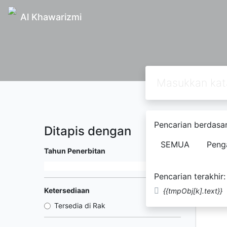
Al Khawarizmi
Pencarian berdasar
Ditapis dengan
Ditemuk
SEMUA
Peng
Shiraz...
Tahun Penerbitan
Pencarian terakhir:
Ketersediaan
{{tmpObj[k].text}}
Tersedia di Rak