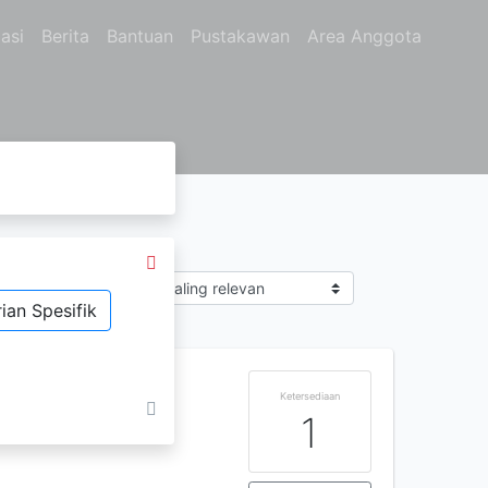
asi
Berita
Bantuan
Pustakawan
Area Anggota
Sort by
 El
ian Spesifik
Ketersediaan
1