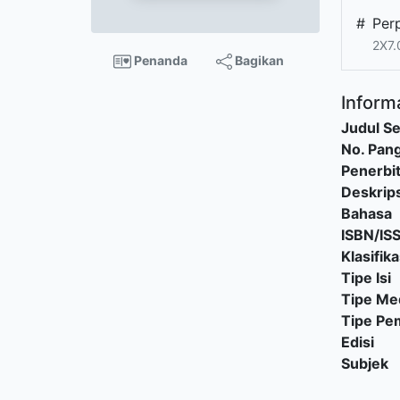
#
Per
2X7.
Penanda
Bagikan
Informa
Judul Se
No. Pang
Penerbi
Deskrips
Bahasa
ISBN/IS
Klasifika
Tipe Isi
Tipe Me
Tipe P
Edisi
Subjek