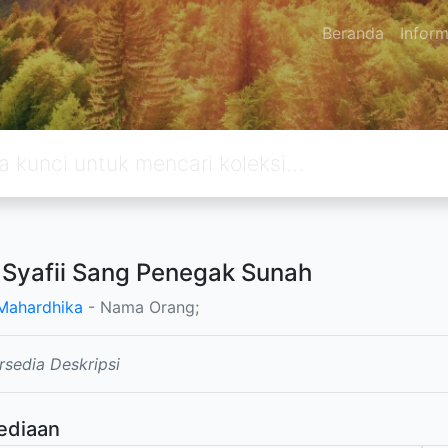
Beranda
Inform
Syafii Sang Penegak Sunah
 Mahardhika
- Nama Orang;
rsedia Deskripsi
ediaan