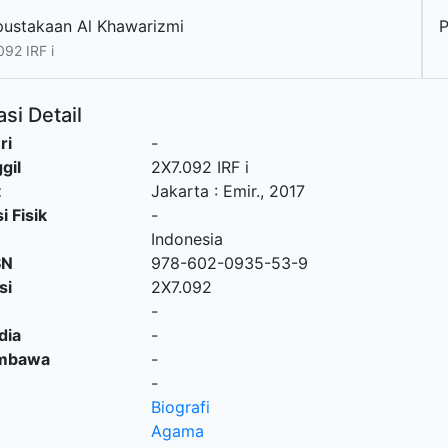
pustakaan Al Khawarizmi
092 IRF i
si Detail
ri
-
gil
2X7.092 IRF i
t
Jakarta
:
Emir
.,
2017
i Fisik
-
Indonesia
SN
978-602-0935-53-9
si
2X7.092
-
dia
-
embawa
-
-
Biografi
Agama