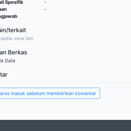
il Spesifik
-
aan
-
ngjawab
ain/terkait
sedia versi lain
an Berkas
da Data
tar
arus masuk sebelum memberikan komentar