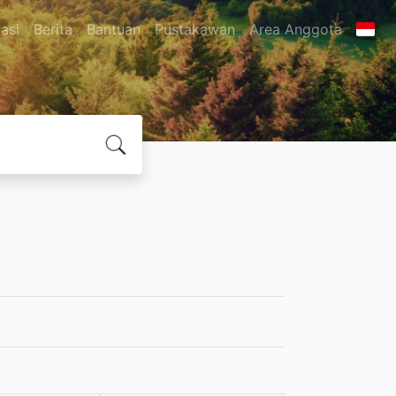
asi
Berita
Bantuan
Pustakawan
Area Anggota