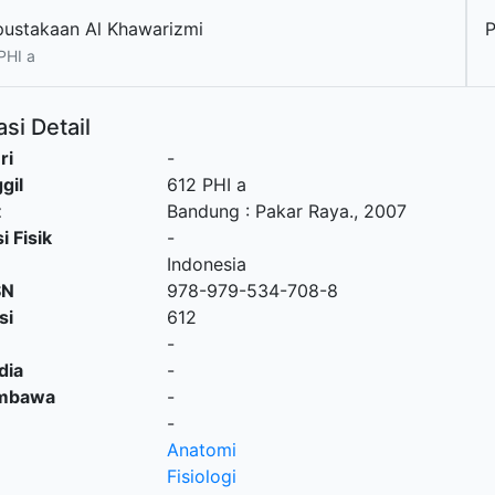
pustakaan Al Khawarizmi
PHI a
si Detail
ri
-
gil
612 PHI a
t
Bandung
:
Pakar Raya
.,
2007
i Fisik
-
Indonesia
SN
978-979-534-708-8
si
612
-
dia
-
embawa
-
-
Anatomi
Fisiologi