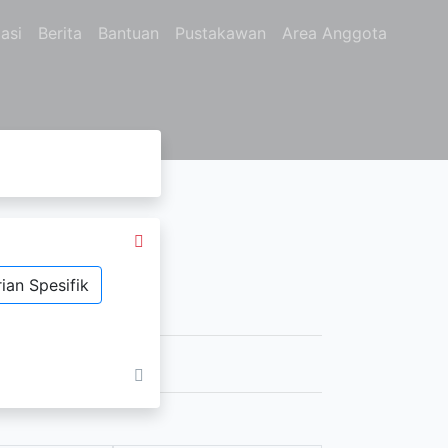
asi
Berita
Bantuan
Pustakawan
Area Anggota
ian Spesifik