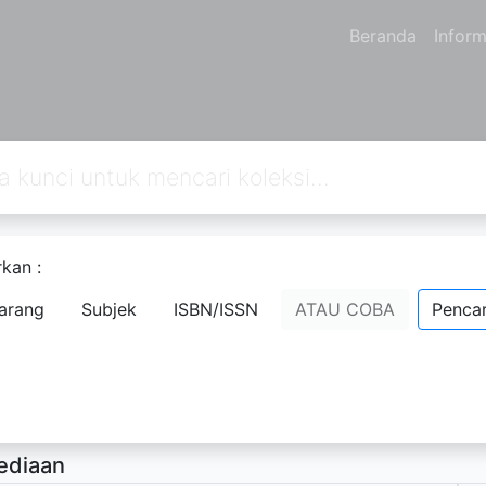
Beranda
Inform
kan :
mi dan Fisiologi
arang
Subjek
ISBN/ISSN
ATAU COBA
Pencar
p E. Pack
- Nama Orang;
rsedia Deskripsi
ediaan