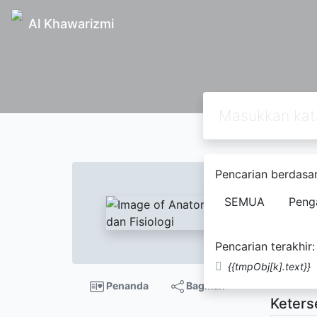
Al Khawarizmi
Text
Pencarian berdasar
Anato
SEMUA
Peng
Philli
Pencarian terakhir:
Tidak Te
{{tmpObj[k].text}}
Penanda
Bagikan
Keters