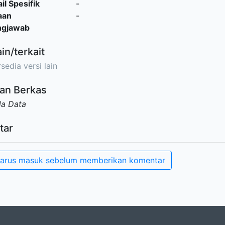
il Spesifik
-
aan
-
ngjawab
ain/terkait
sedia versi lain
an Berkas
da Data
tar
arus masuk sebelum memberikan komentar