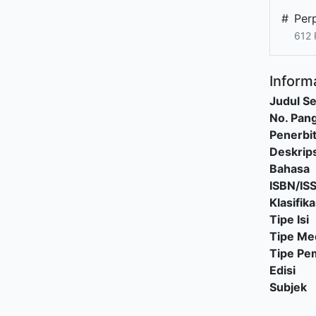
#
Per
612 
Informa
Judul Se
No. Pang
Penerbi
Deskrips
Bahasa
ISBN/IS
Klasifika
Tipe Isi
Tipe Me
Tipe P
Edisi
Subjek