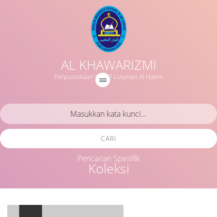
AL KHAWARIZMI
Perpustakaan SMPIT Luqman Al Hakim
CARI
Pencarian Spesifik
Koleksi