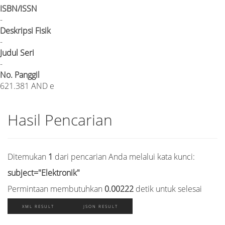
ISBN/ISSN
-
Deskripsi Fisik
-
Judul Seri
-
No. Panggil
621.381 AND e
Hasil Pencarian
Ditemukan
1
dari pencarian Anda melalui kata kunci:
subject="Elektronik"
Permintaan membutuhkan
0.00222
detik untuk selesai
XML RESULT
JSON RESULT