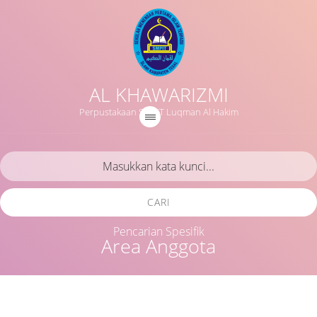
AL KHAWARIZMI
Perpustakaan SMPIT Luqman Al Hakim
CARI
Pencarian Spesifik
Area Anggota