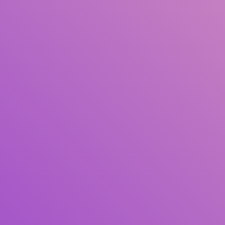
Pengarang
Subjek
ISBN/ISSN
Tipe Koleksi
Lokasi
GMD
Cari