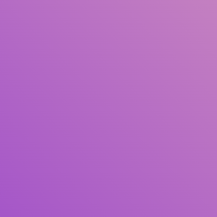
Pengarang
Subjek
ISBN/ISSN
Tipe Koleksi
Lokasi
GMD
Cari