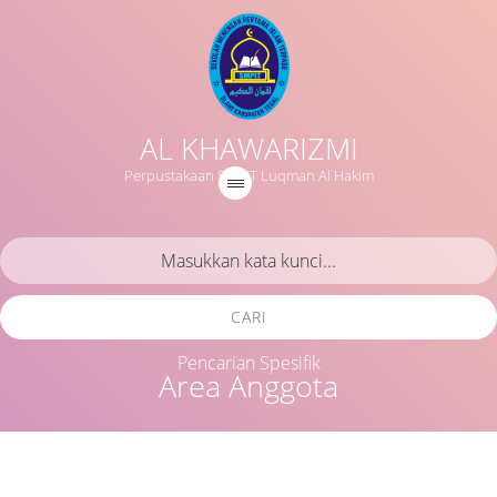
AL KHAWARIZMI
Perpustakaan SMPIT Luqman Al Hakim
CARI
Pencarian Spesifik
Area Anggota